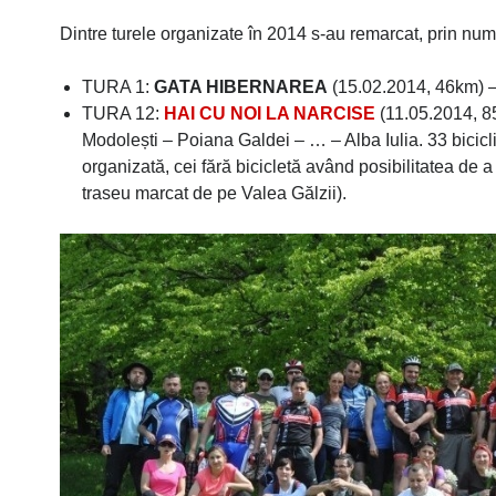
Dintre turele organizate în 2014 s-au remarcat, prin numă
TURA 1:
GATA HIBERNAREA
(15.02.2014, 46km) – A
TURA 12:
HAI CU NOI LA NARCISE
(11.05.2014, 85
Modolești – Poiana Galdei – … – Alba Iulia. 33 bicicl
organizată, cei fără bicicletă având posibilitatea de 
traseu marcat de pe Valea Gălzii).