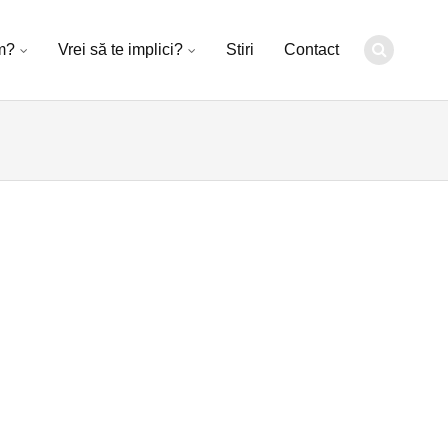
m?
Vrei să te implici?
Stiri
Contact