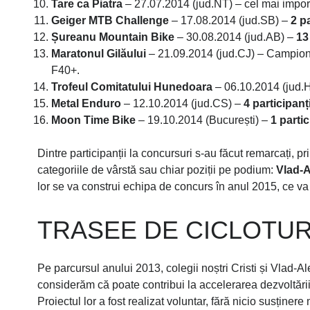
Tare ca Piatra
– 27.07.2014 (jud.NT) – cel mai impor
Geiger MTB Challenge
– 17.08.2014 (jud.SB) –
2 pa
Șureanu Mountain Bike
– 30.08.2014 (jud.AB) –
13
Maratonul Gilăului
– 21.09.2014 (jud.CJ) – Campion
F40+.
Trofeul Comitatului Hunedoara
– 06.10.2014 (jud.
Metal Enduro
– 12.10.2014 (jud.CS) –
4 participanți
Moon Time Bike
– 19.10.2014 (București) –
1 partic
Dintre participanții la concursuri s-au făcut remarcați, pri
categoriile de vârstă sau chiar poziții pe podium:
Vlad-A
lor se va construi echipa de concurs în anul 2015, ce v
TRASEE DE CICLOTUR
Pe parcursul anului 2013, colegii noștri Cristi și Vlad-A
considerăm că poate contribui la accelerarea dezvoltării
Proiectul lor a fost realizat voluntar, fără nicio susținer