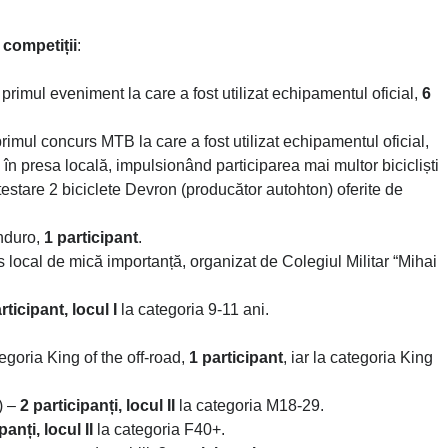
 competiții
:
primul eveniment la care a fost utilizat echipamentul oficial,
6
rimul concurs MTB la care a fost utilizat echipamentul oficial,
 în presa locală, impulsionând participarea mai multor bicicliști
estare 2 biciclete Devron (producător autohton) oferite de
nduro,
1 participant
.
local de mică importanță, organizat de Colegiul Militar “Mihai
rticipant, locul I
la categoria 9-11 ani.
egoria King of the off-road,
1 participant
, iar la categoria King
) –
2 participanți, locul II
la categoria M18-29.
panți, locul II
la categoria F40+.