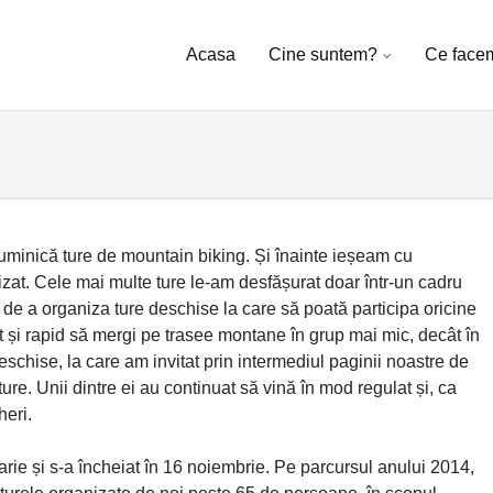
Skip to content
Acasa
Cine suntem?
Ce face
minică ture de mountain biking. Și înainte ieșeam cu
izat. Cele mai multe ture le-am desfășurat doar într-un cadru
l de a organiza ture deschise la care să poată participa oricine
nt și rapid să mergi pe trasee montane în grup mai mic, decât în
schise, la care am invitat prin intermediul paginii noastre de
ure. Unii dintre ei au continuat să vină în mod regulat și, ca
heri.
rie și s-a încheiat în 16 noiembrie. Pe parcursul anului 2014,