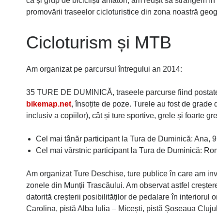
ca și grup de bicicliști amatori, am reușit să strângem î
promovării traseelor cicloturistice din zona noastră geogr
Cicloturism și MTB
Am organizat pe parcursul întregului an 2014:
35 TURE DE DUMINICĂ, traseele parcurse fiind postat
bikemap.net
, însoțite de poze. Turele au fost de grade d
inclusiv a copiilor), cât și ture sportive, grele și foart
Cel mai tânăr participant la Tura de Duminică: Ana, 9
Cel mai vârstnic participant la Tura de Duminică: Ro
Am organizat Ture Deschise, ture publice în care am invita
zonele din Munții Trascăului. Am observat astfel creșter
datorită creșterii posibilităților de pedalare în interioru
Carolina, pistă Alba Iulia – Micești, pistă Șoseaua Cluj