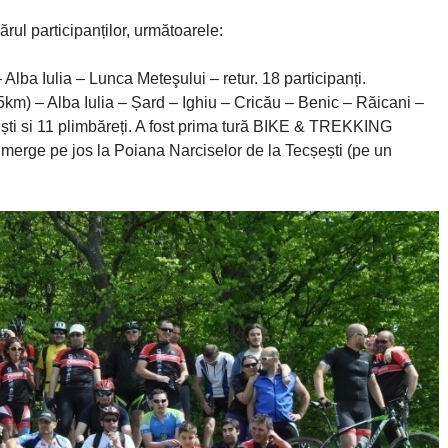
rul participanților, următoarele:
lba Iulia – Lunca Meteşului – retur. 18 participanți.
km) – Alba Iulia – Șard – Ighiu – Cricău – Benic – Răicani –
iști si 11 plimbăreți. A fost prima tură BIKE & TREKKING
a merge pe jos la Poiana Narciselor de la Tecșești (pe un