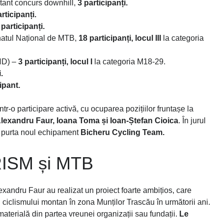
tant concurs downhill,
3 participanți.
rticipanți.
 participanți.
atul Național de MTB,
18 participanți, locul III
la categoria
HD) –
3 participanți, locul I
la categoria M18-29.
.
ipant.
ntr-o participare activă, cu ocuparea pozițiilor fruntașe la
lexandru Faur, Ioana Toma și Ioan-Ștefan Cioica
. În jurul
a purta noul echipament
Bicheru Cycling Team.
ISM și MTB
lexandru Faur au realizat un proiect foarte ambițios, care
 ciclismului montan în zona Munților Trascău în următorii ani.
e materială din partea vreunei organizații sau fundații.
Le