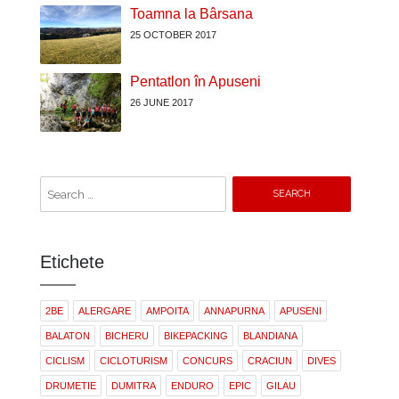
Toamna la Bârsana
25 OCTOBER 2017
Pentatlon în Apuseni
26 JUNE 2017
Search for:
Etichete
2BE
ALERGARE
AMPOITA
ANNAPURNA
APUSENI
BALATON
BICHERU
BIKEPACKING
BLANDIANA
CICLISM
CICLOTURISM
CONCURS
CRACIUN
DIVES
DRUMETIE
DUMITRA
ENDURO
EPIC
GILAU