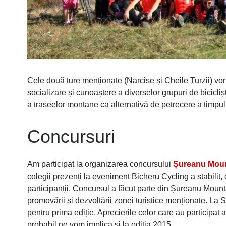
Cele două ture menționate (Narcise și Cheile Turzii) vo
socializare și cunoaștere a diverselor grupuri de bicicli
a traseelor montane ca alternativă de petrecere a timpului 
Concursuri
Am participat la organizarea concursului
Șureanu Moun
colegii prezenți la eveniment Bicheru Cycling a stabilit, c
participanții. Concursul a făcut parte din Șureanu Moun
promovării si dezvoltării zonei turistice menționate. La 
pentru prima ediție. Aprecierile celor care au participat a
probabil ne vom implica și la ediția 2015.