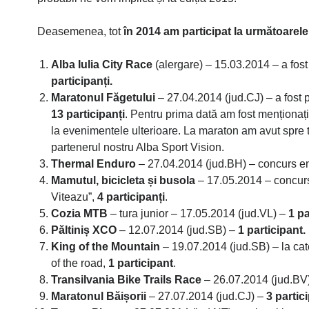
Deasemenea, tot
în 2014 am participat la următoarele
Alba Iulia City Race
(alergare) – 15.03.2014 – a fost 
participanți.
Maratonul Făgetului
– 27.04.2014 (jud.CJ) – a fost p
13 participanți
. Pentru prima dată am fost menționați
la evenimentele ulterioare. La maraton am avut spre t
partenerul nostru Alba Sport Vision.
Thermal Enduro
– 27.04.2014 (jud.BH) – concurs e
Mamutul, bicicleta și busola
– 17.05.2014 – concurs 
Viteazu”,
4 participanți
.
Cozia MTB
– tura junior – 17.05.2014 (jud.VL) –
1 pa
Păltiniș XCO
– 12.07.2014 (jud.SB) –
1 participant.
King of the Mountain
– 19.07.2014 (jud.SB) – la cat
of the road,
1 participant
.
Transilvania Bike Trails Race
– 26.07.2014 (jud.BV
Maratonul Băișorii
– 27.07.2014 (jud.CJ) –
3 partici