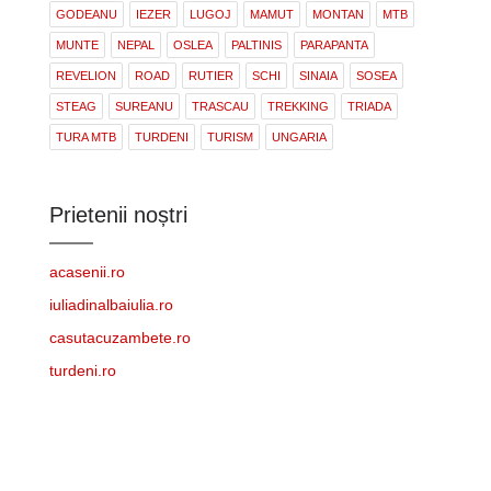
GODEANU
IEZER
LUGOJ
MAMUT
MONTAN
MTB
MUNTE
NEPAL
OSLEA
PALTINIS
PARAPANTA
REVELION
ROAD
RUTIER
SCHI
SINAIA
SOSEA
STEAG
SUREANU
TRASCAU
TREKKING
TRIADA
TURA MTB
TURDENI
TURISM
UNGARIA
Prietenii noștri
acasenii.ro
iuliadinalbaiulia.ro
casutacuzambete.ro
turdeni.ro