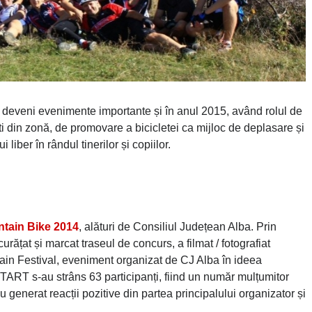
r deveni evenimente importante și în anul 2015, având rolul de
ști din zonă, de promovare a bicicletei ca mijloc de deplasare și
liber în rândul tinerilor și copiilor.
tain Bike 2014
, alături de Consiliul Județean Alba. Prin
urățat și marcat traseul de concurs, a filmat / fotografiat
tain Festival, eveniment organizat de CJ Alba în ideea
START s-au strâns 63 participanți, fiind un număr mulțumitor
u generat reacții pozitive din partea principalului organizator și