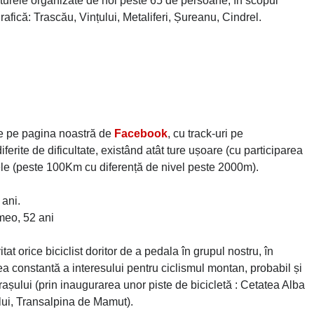
n turele organizate de noi peste 65 de persoane, în scopul
afică: Trascău, Vințului, Metaliferi, Șureanu, Cindrel.
e pe pagina noastră de
Facebook
, cu track-uri pe
iferite de dificultate, existând atât ture ușoare (cu participarea
e grele (peste 100Km cu diferență de nivel peste 2000m).
 ani.
meo, 52 ani
t orice biciclist doritor de a pedala în grupul nostru, în
ea constantă a interesului pentru ciclismul montan, probabil și
l orașului (prin inaugurarea unor piste de bicicletă : Cetatea Alba
ului, Transalpina de Mamut).