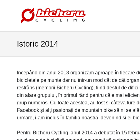
Istoric 2014
Începând din anul 2013 organizăm aproape în fiecare du
bicicletele pe munte dar nu într-un mod cât de cât organ
restrâns (membrii Bicheru Cycling), fiind destul de difici
din afara grupului, în primul rând pentru că e mai eficie
grup numeros. Cu toate acestea, au fost și câteva ture de
Facebook și alți pasionați de mountain bike să ni se alăt
urmare, i-am inclus în familia noastră, devenind și ei bic
Pentru Bicheru Cycling, anul 2014 a debutat în 15 februa